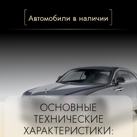
Кузов
Длина, мм
5762
Ширина, мм
2018
Высота, мм
1646
Полная масса, кг
2560
полностью алюминиевые кузов
и шасси (отсутствие тоннелей
в салоне)
открывающиеся в направлении
движения задние двери
3355
Колесная база, мм
1135
Пространство для ног заднего
50х50
пассажира, мм
500
Распределение веса по осям
Вес перевозимого груза, кг
Колеса
Шины имеют технологию ContiSeal (защита от
прокола диаметром до 5 мм)
Использована новейшая технология
шумопоглощения
Двигатель