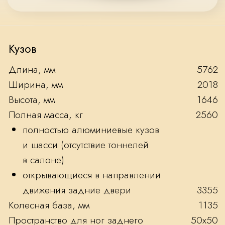
12 цилиндров, Битурбо
6,75
объем, л
571 (420)
мощность, л/с (кВт)
900 Нм при
максимальный крутящий момент
1700 об/
задний привод
мин
8-и ступенчатая АКПП нового поколения
c поддержкой SAT (переключение скоростей
по навигации)
пневматическая подвеска нового поколения
с автоматической регулировкой жесткости
в зависимости от скорости движения и качества
дорожного покрытия, ручная регулировка
дорожного просвета — 3 положения кузова
90
объем топливного бака, л
5,5
разгон от 0 до 100 км, с
Расход топлива
Городской цикл, л/100 км
23,6
Загородный цикл, л/100 км
10
Смешанный цикл, л/100 км
16,9
Запас хода на полном баке, км
до 625