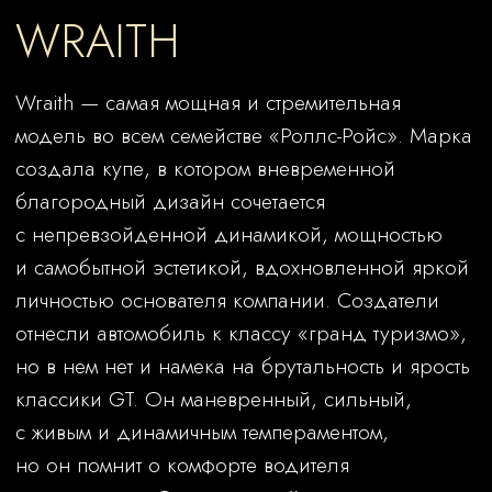
благородный дизайн сочетается
с непревзойденной динамикой, мощностью
и самобытной эстетикой, вдохновленной яркой
личностью основателя компании. Создатели
отнесли автомобиль к классу «гранд туризмо»,
но в нем нет и намека на брутальность и ярость
классики GT. Он маневренный, сильный,
с живым и динамичным темпераментом,
но он помнит о комфорте водителя
и пассажиров. Это настоящий джентльмен,
который воплощает жажду приключений,
любовь к рискованной скорости
и безупречный внешний вид, в котором
продумано все до детали.