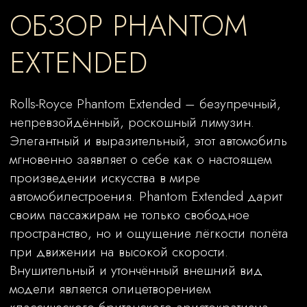
Элегантный и выразительный, этот автомобиль
мгновенно заявляет о себе как о настоящем
произведении искусства в мире
автомобилестроения. Phantom Extended дарит
своим пассажирам не только свободное
пространство, но и ощущение лёгкости полёта
при движении на высокой скорости.
Внушительный и утончённый внешний вид
модели является олицетворением
классического британского аристократизма.
Экстерьер Phantom Extended предлагает
двухцветную гамму и может быть дополнен
эксклюзивной росписью. Салон выполнен с
использованием материалов премиального
качества, где изысканная роскошь гармонично
сочетается с выдающейся функциональностью.
Мощный 571-сильный двигатель V12 в
сочетании с инновационной автоматической
трансмиссией обеспечивает уверенное и
комфортное вождение в любых дорожных
условиях.