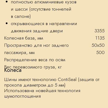
Расход топлива
Городской цикл, л/100 км
23,6
Загородный цикл, л/100 км
10
Смешанный цикл, л/100 км
16,9
Запас хода на полном баке, км
до 625
Продажа Phantom Extended
в Москве
Предоставляем возможность купить
Rolls-Royce Phantom Extended у
официального дилера «RR-Кутузовский»
в кредит или лизинг по самой
привлекательной стоимости. Кроме
того, приобрести автомобиль можно по
системе «трейд-ин» на специальных
условиях.
Уточнить технические характеристики,
наличие и цены на Rolls-Royce Phantom
Extended в Москве, узнать условия
действующих акций и финансовых