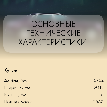
Вес перевозимого груза, кг
Колеса
Шины имеют технологию ContiSeal (защита от
прокола диаметром до 5 мм)
Использована новейшая технология
шумопоглощения
Двигатель
12 цилиндров, Битурбо
6,75
объем, л
571 (420)
мощность, л/с (кВт)
900 Нм при
максимальный крутящий момент
1700 об/
задний привод
мин
8-и ступенчатая АКПП нового поколения
c поддержкой SAT (переключение скоростей
по навигации)
пневматическая подвеска нового поколения
с автоматической регулировкой жесткости
в зависимости от скорости движения и качества
дорожного покрытия, ручная регулировка
дорожного просвета — 3 положения кузова
90
объем топливного бака, л
5,5
разгон от 0 до 100 км, с