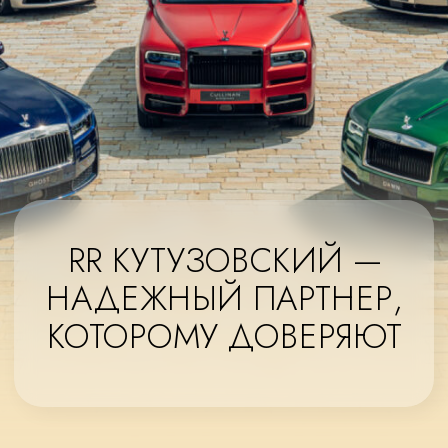
честным и максимально
комфортным. Широкий модельный
ряд позволяет подобрать вариант,
который лучше всего будет отражать
ваш характер и предпочтения.
Работа с RR Кутузовский – это:
Индивидуальный подход — подберем
автомобиль даже самым взыскательным
клиентам;
Полное сопровождение — берем на себя
все вопросы, в том числе по чистому
таможенному оформлению, получению
ЭПТС, проверки автомобиля и документов и
т.п.;
Быстрая и безопасная логистика —
используем кратчайшие оптимальные
маршруты с разными способами
транспортировки;
Прозрачность и надежность — все условия