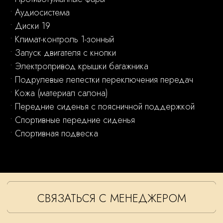
• Аудиосистема
• Диски 19
• Климат-контроль 1-зонный
• Запуск двигателя с кнопки
+7 499 383 70 70
• Электропривод крышки багажника
• Подрулевые лепестки переключения передач
• Кожа (материал салона)
• Передние сиденья с поясничной поддержкой
© 2026 RR-Кутузовский – официальный дилер
• Спортивные передние сиденья
Rolls-Royce в Москве.
• Спортивная подвеска
Все права защищены.
Политика конфиденциальности
Сайт сделал Riteweb.ru