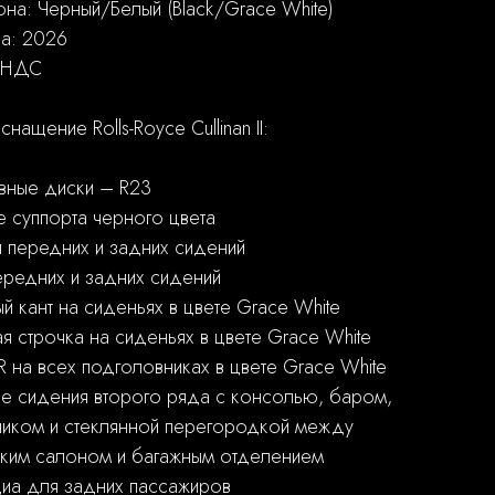
она: Черный/Белый (Black/Grace White)
ка: 2026
 НДС
ащение Rolls-Royce Cullinan II:
вные диски – R23
 суппорта черного цвета
я передних и задних сидений
редних и задних сидений
й кант на сиденьях в цвете Grace White
я строчка на сиденьях в цвете Grace White
R на всех подголовниках в цвете Grace White
е сидения второго ряда с консолью, баром,
иком и стеклянной перегородкой между
ким салоном и багажным отделением
иа для задних пассажиров