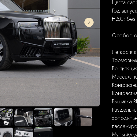
Цвета сал
Год выпус
НДС: без
Особое осн
Легкоспла
Тормозные
Вентиляци
Массаж пе
Контрастны
Контрастна
Вышивка R
Раздельны
холодильн
пассажирс
Мультимед