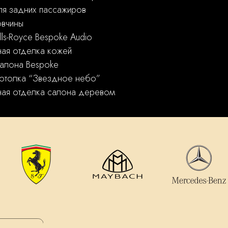
ля задних пассажиров
овчины
lls-Royce Bespoke Audio
ая отделка кожей
алона Bespoke
отолка “Звездное небо”
ая отделка салона деревом