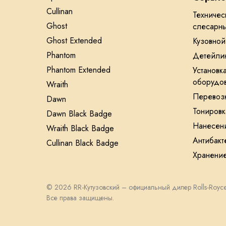
Cullinan
Техничес
Ghost
слесарн
Ghost Extended
Кузовной
Phantom
Детейли
Phantom Extended
Установк
оборудо
Wraith
Перевоз
Dawn
Тонировк
Dawn Black Badge
Нанесени
Wraith Black Badge
Антибакт
Cullinan Black Badge
Хранени
© 2026 RR-Кутузовский – официальный дилер Rolls-Royce
Все права защищены.