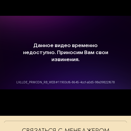
+7 499 383 70 70
© 2026 RR-Кутузовский – официальный дилер
Rolls-Royce в Москве.
Все права защищены.
Политика конфиденциальности
Сайт сделал Riteweb.ru